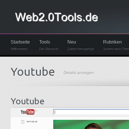
Startseite
Tools
Neu
Rubriken
Willkommen
Die Übersicht
Zuletzt hinzugefügt
Sortiert nach The
Youtube
Details anzeigen
Youtube