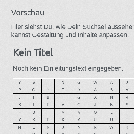
Vorschau
Hier siehst Du, wie Dein Suchsel aussehe
kannst Gestaltung und Inhalte anpassen.
Kein Titel
Noch kein Einleitungstext eingegeben.
Y
S
I
N
G
W
A
J
P
G
Y
T
Y
A
S
V
J
T
B
T
G
X
N
R
B
I
F
A
C
J
B
S
F
B
T
V
V
G
L
I
Y
S
F
K
A
U
U
T
N
E
N
J
N
R
W
R