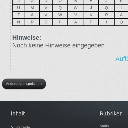
J
G
N
O
B
E
J
F
U
M
V
Q
W
J
Q
I
Z
A
V
W
V
K
R
A
N
R
D
F
A
F
I
Q
Hinweise:
Noch keine Hinweise eingegeben
Aufl
Änderungen speichern
Inhalt
Rubriken
Audio
Startseite