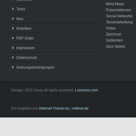
Mind Maps
Tools
Präsentationen
Social Networks
Neu
Texverarbeitung
Video
Rubriken
Zeichnen
PDF-Datei
Zeitleisten
Quiz-Spiele
Impressum
Datenschutz
Nutzungsbedingungen
Design: 2011 Nova all rights reserved.
Luiszuno.com
Ein Angebot von
Internet-Trainer.eu
|
netinar.de
.