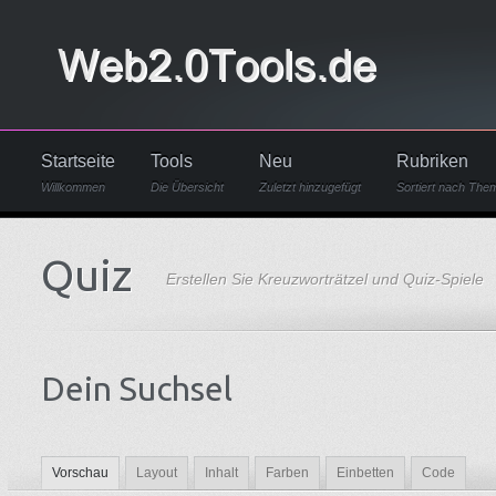
Startseite
Tools
Neu
Rubriken
Willkommen
Die Übersicht
Zuletzt hinzugefügt
Sortiert nach The
Quiz
Erstellen Sie Kreuzworträtzel und Quiz-Spiele
Dein Suchsel
Vorschau
Layout
Inhalt
Farben
Einbetten
Code